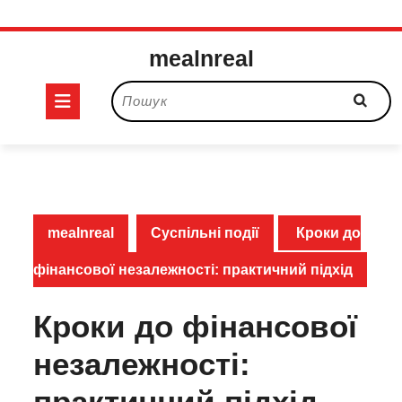
Перейти
mealnreal
до
вмісту
Кнопка
Пошук:
Відкрити
mealnreal
Суспільні події
Кроки до
фінансової незалежності: практичний підхід
Кроки до фінансової
незалежності:
практичний підхід