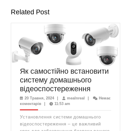
запис:
запис:
Related Post
Як самостійно встановити
систему домашнього
Як
відеоспостереження
самостійно
20
mealnreal
20 Травня, 2024
|
mealnreal
|
Немає
Травня,
коментарів
|
11:53 am
встановити
2024
систему
Установлення системи домашнього
домашньог
відеоспостереження – це важливий
крок для забезпечення безпеки вашого