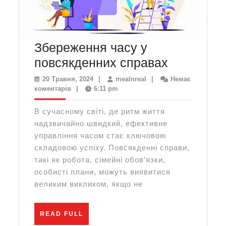
Збереження часу у
Збережен
повсякденних справах
часу
20
mealnreal
20 Травня, 2024
|
mealnreal
|
Немає
Травня,
коментарів
|
6:11 pm
у
2024
повсякде
В сучасному світі, де ритм життя
справах
надзвичайно швидкий, ефективне
управління часом стає ключовою
складовою успіху. Повсякденні справи,
такі як робота, сімейні обов’язки,
особисті плани, можуть виявитися
великим викликом, якщо не
READ
READ FULL
FULL