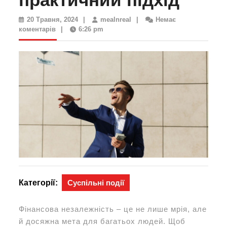
20
mealnreal
20 Травня, 2024
|
mealnreal
|
Немає
Травня,
коментарів
|
6:26 pm
2024
Категорії:
Суспільні події
Фінансова незалежність – це не лише мрія, але
й досяжна мета для багатьох людей. Щоб