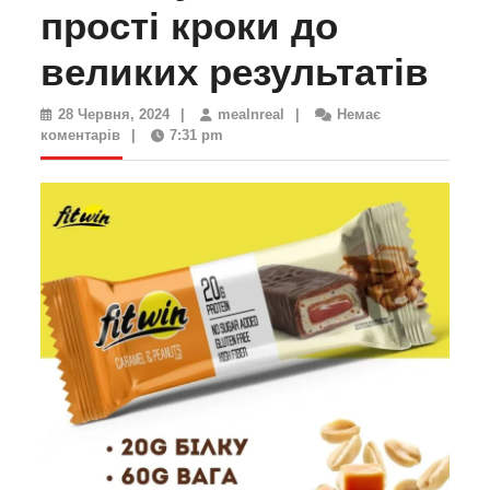
прості кроки до
великих результатів
28
mealnreal
28 Червня, 2024
|
mealnreal
|
Немає
Червня,
коментарів
|
7:31 pm
2024