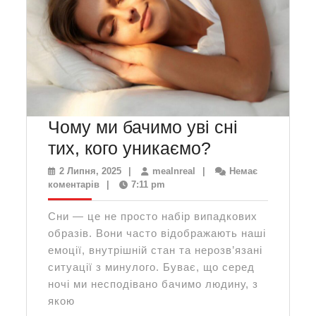
Чому ми бачимо уві сні
Чому
тих, кого уникаємо?
ми
2
mealnreal
2 Липня, 2025
|
mealnreal
|
Немає
Липня,
коментарів
|
7:11 pm
бачимо
2025
уві
Сни — це не просто набір випадкових
сні
образів. Вони часто відображають наші
тих,
емоції, внутрішній стан та нерозв’язані
ситуації з минулого. Буває, що серед
кого
ночі ми несподівано бачимо людину, з
уникаємо?
якою