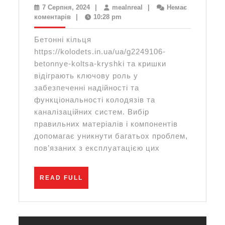
вибрати
7
mealnreal
7 Серпня, 2024
|
mealnreal
|
Немає
Серпня,
коментарів
|
10:28 pm
бетонні
2024
кільця
Бетонні кільця
та
https://kolodets.in.ua/ua/g2249106-
кришки
betonnye-koltsa-kryshki та кришки
відіграють ключову роль у
для
забезпеченні надійності та
різних
функціональності колодязів та
видів
каналізаційних систем. Вибір
колодязів
правильних матеріалів і компонентів
допомагає уникнути багатьох проблем,
та
пов’язаних з експлуатацією цих
каналізац
систем
READ
READ FULL
FULL