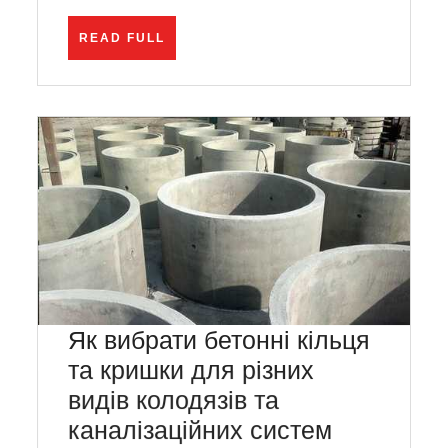
READ
READ FULL
FULL
Як вибрати бетонні кільця
та кришки для різних
видів колодязів та
Як
каналізаційних систем