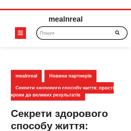
Перейти
mealnreal
до
вмісту
Кнопка
Пошук:
Відкрити
mealnreal
Новини партнерів
Секрети здорового способу життя: прості
кроки до великих результатів
Секрети здорового
способу життя: