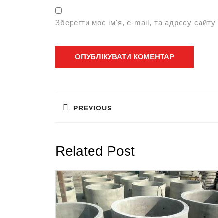
Зберегти моє ім'я, e-mail, та адресу сайт
Навігація
записів
PREVIOUS
Попередній
запис:
Related Post