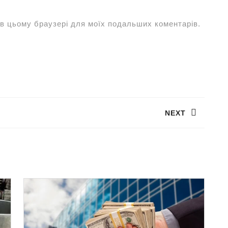
у в цьому браузері для моїх подальших коментарів.
NEXT
Наступний
запис: