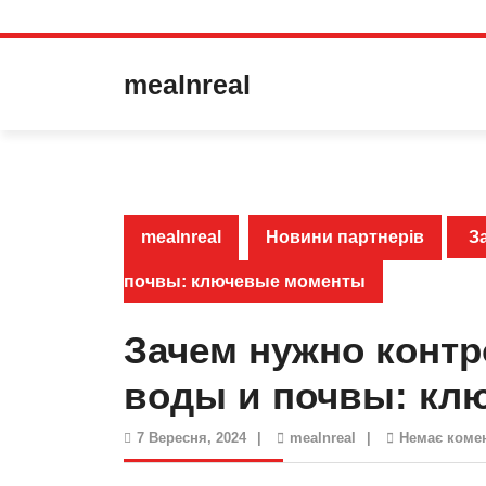
Перейти
до
mealnreal
вмісту
mealnreal
Новини партнерів
За
почвы: ключевые моменты
Зачем нужно контр
воды и почвы: кл
7
mealnreal
7 Вересня, 2024
|
mealnreal
|
Немає коме
Вересня,
2024