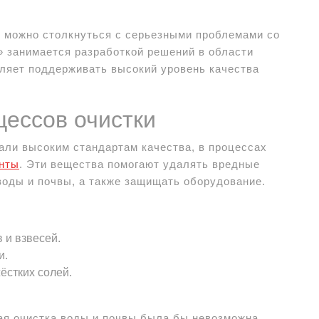
, можно столкнуться с серьезными проблемами со
» занимается разработкой решений в области
оляет поддерживать высокий уровень качества
цессов очистки
вали высоким стандартам качества, в процессах
енты
. Эти вещества помогают удалять вредные
воды и почвы, а также защищать оборудование.
 и взвесей.
и.
ёстких солей.
ая очистка воды и почвы была бы невозможна.