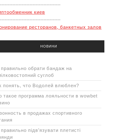
––––––––––––––––––––––
иптообменник киев
––––––––––––––––––––––
онирование ресторанов, банкетных залов
НОВИНИ
 правильно обрати бандаж на
мілковостопний суглоб
к понять, что Водолей влюблен?
о такое программа лояльности в wowbet
зино
зонность в продажах спортивного
тания
 правильно підв’язувати плетисті
оянди