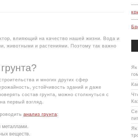
––
кр
––
Бр
тор, влияющий на качество нашей жизни. Вода и
и, животными и растениями. Поэтому так важно
 грунта?
Як
го
 строительства и многих других сфер
Ка
урожайность, устойчивость зданий и даже
роверять состав грунта, можно столкнуться с
Чт
Ка
на первый взгляд.
Се
проводить
анализ грунта
:
пи
 металлами.
Як
ных веществ.
тр